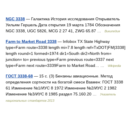
NGC 3338
— Галактика История исследования Открыватель
Уильям Гершель Дата открытия 19 марта 1784 Обозначения
NGC 3338, UGC 5826, MCG 2 27 41, ZWG 65.87 …
Википедия
Farm to Market Road 3338
— Infobox TX State Highway
type=Farm route=3338 length mi=7.8 length ref=TxDOT|FM|3338]
length round=1 formed=1974 dir1=South dir2=North from=
junction= to= previous type=Farm previous route=3337 next
type=Farm next route=3339Farm to Market Road… …
Wikipedia
ГОСТ 3338-68
— 15 с. (3) Бензины авиационные. Метод
определения сортности на богатой смеси Взамен: ГОСТ 3338
61 Изменение №1/ИУС 8 1972 Изменение №2/ИУС 2 1982
Изменение №3/ИУС 8 1985 раздел 75.160.20 …
Указатель
национальных стандартов 2013