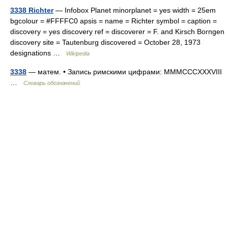
3338 Richter
— Infobox Planet minorplanet = yes width = 25em
bgcolour = #FFFFC0 apsis = name = Richter symbol = caption =
discovery = yes discovery ref = discoverer = F. and Kirsch Borngen
discovery site = Tautenburg discovered = October 28, 1973
designations …
Wikipedia
3338
— матем. • Запись римскими цифрами: MMMCCCXXXVIII
…
Словарь обозначений