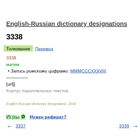
English-Russian dictionary designations
3338
Толкование
Перевод
3338
матем.
•
Запись римскими цифрами:
MMMCCCXXXVIII
.
—————
[url]]
Корпус параллельных текстов
English-Russian dictionary designations
.
2014
.
Игры ⚽
Нужен реферат?
3337
3339